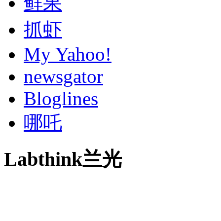
鲜果
抓虾
My Yahoo!
newsgator
Bloglines
哪吒
Labthink兰光