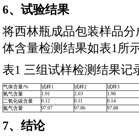
6
、试验结果
将西林瓶成品包装样品分
体含量检测结果如表1所
表1 三组试样检测结果记
气体含量/%
试样1
试样2
试样3
1.91
2.03
1.98
氧气含量
0.12
0.11
0.14
二氧化碳含量
97.97
97.86
97.88
氮气含量
7
、结论