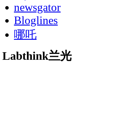
newsgator
Bloglines
哪吒
Labthink兰光