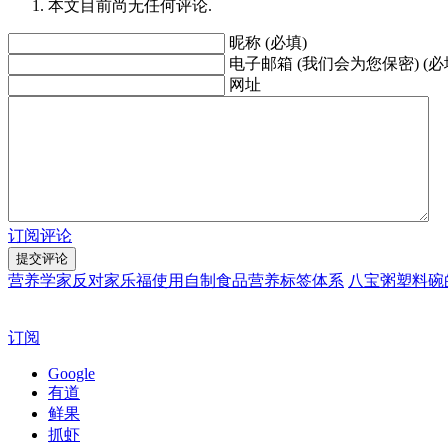
本文目前尚无任何评论.
昵称 (必填)
电子邮箱 (我们会为您保密) (必
网址
订阅评论
营养学家反对家乐福使用自制食品营养标签体系
八宝粥塑料碗
订阅
Google
有道
鲜果
抓虾