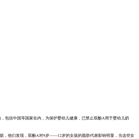
A
响，包括中国等国家在内，为保护婴幼儿健康，已禁止双酚
用于婴幼儿奶
A
9
——12
据，他们发现，双酚
对
岁
岁的女孩的脂肪代谢影响明显，当这些女