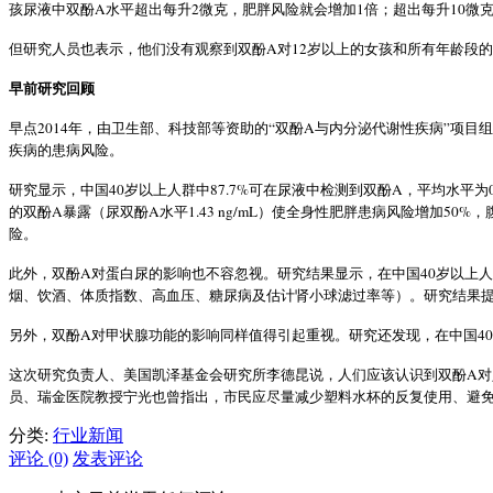
A
2
1
10
孩尿液中双酚
水平超出每升
微克，肥胖风险就会增加
倍；超出每升
微
A
12
但研究人员也表示，他们没有观察到双酚
对
岁以上的女孩和所有年龄段的
早前研究回顾
2014
“
A
”
早点
年，由卫生部、科技部等资助的
双酚
与内分泌代谢性疾病
项目组
疾病的患病风险。
40
87.7%
A
研究显示，中国
岁以上人群中
可在尿液中检测到双酚
，平均水平为
A
A
1.43 ng/mL
50%
的双酚
暴露（尿双酚
水平
）使全身性肥胖患病风险增加
，
险。
A
40
此外，双酚
对蛋白尿的影响也不容忽视。研究结果显示，在中国
岁以上人
烟、饮酒、体质指数、高血压、糖尿病及估计肾小球滤过率等）。研究结果
A
40
另外，双酚
对甲状腺功能的影响同样值得引起重视。研究还发现，在中国
A
这次研究负责人、美国凯泽基金会研究所李德昆说，人们应该认识到双酚
对
员、瑞金医院教授宁光也曾指出，市民应尽量减少塑料水杯的反复使用、避
分类:
行业新闻
评论 (0)
发表评论