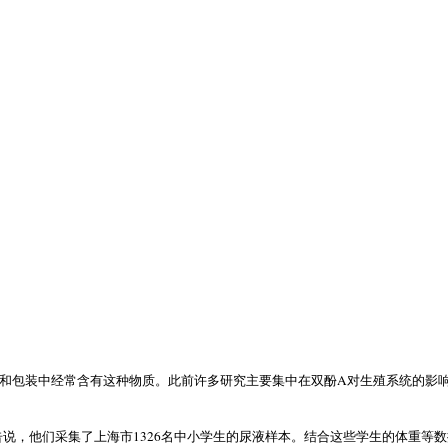
A
和包装中经常含有这种物质。此前许多研究主要集中在双酚
对生殖系统的影
1326
告说，他们采集了上海市
名中小学生的尿液样本。结合这些学生的体重等数