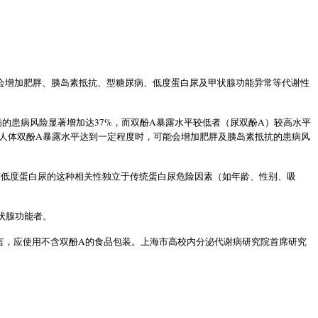
会增加肥胖、胰岛素抵抗、型糖尿病、低度蛋白尿及甲状腺功能异常等代谢性
37%
A
A
病的患病风险显著增加达
，而双酚
暴露水平较低者（尿双酚
）较高水平
A
人体双酚
暴露水平达到一定程度时，可能会增加肥胖及胰岛素抵抗的患病风
与低度蛋白尿的这种相关性独立于传统蛋白尿危险因素（如年龄、性别、吸
状腺功能者。
A
言，应使用不含双酚
的食品包装。上海市高校内分泌代谢病研究院首席研究