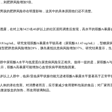
5
克，则肥胖风险增加
倍。
男孩的肥胖风险存在明显影响，这其中的具体原因他们还不清楚。
3423
40
A
透露，在对上海
名
岁以上的社区居民调查后发现，高水平的双酚
暴露
0.81ng/mL
A
A1.43 ng/mL
。研究发现双酚
暴露水平较高者（尿双酚
），型糖尿
28%
37%
腹型肥胖患病风险增加
，胰岛素抵抗患病风险增加
。研究结果显示，当
A
A
群中尿双酚
水平与低度蛋白尿患病风险呈正相关。值得一提的是，尿双酚
A
提示，双酚
高暴露可能增加心血管疾病早期危险因素。
/
A
岁以上人群中，临床
亚临床甲状腺功能亢进者双酚
暴露水平显著高于正常甲
人体的潜在危害。对消费者而言，应尽量减少食用塑料包装的食品；对厂家而
免微波饭盒的加热，而改用玻璃制品。