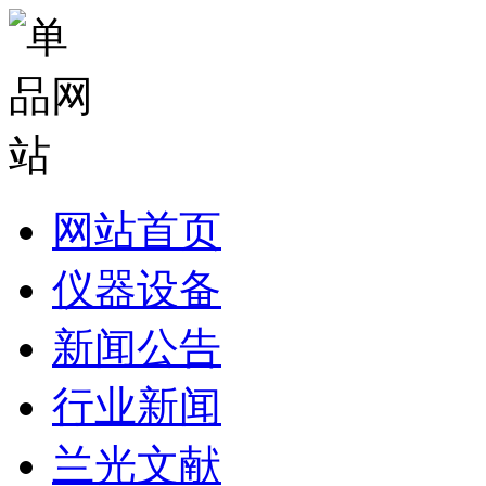
网站首页
仪器设备
新闻公告
行业新闻
兰光文献