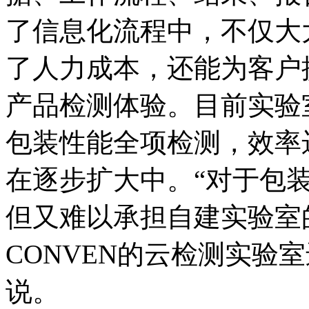
了信息化流程中，不仅大
了人力成本，还能为客户
产品检测体验。目前实验室
包装性能全项检测，效率
在逐步扩大中。“对于包
但又难以承担自建实验室
CONVEN的云检测实验
说。