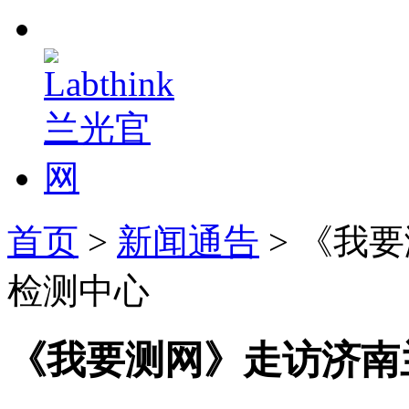
首页
>
新闻通告
> 《我
检测中心
《我要测网》走访济南