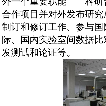
外一个重要职能——科研
合作项目并对外发布研究
制订和修订工作、参与国
际、国内实验室间数据比
发测试和论证等。