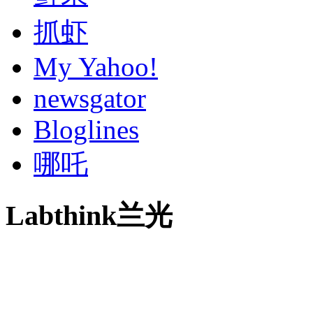
抓虾
My Yahoo!
newsgator
Bloglines
哪吒
Labthink兰光