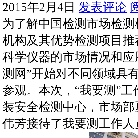
2015年2月4日
发表评论
为了解中国检测市场检测
机构及其优势检测项目推
科学仪器的市场情况和应用
测网”开始对不同领域具
参观。本次，“我要测”
装安全检测中心，市场部
伟芳接待了我要测工作人