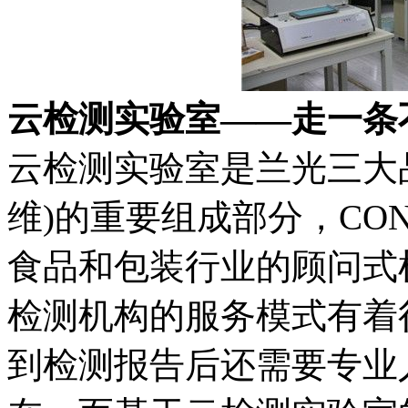
云检测实验室——走一条
云检测实验室是兰光三大品
维)的重要组成部分，CON
食品和包装行业的顾问式
检测机构的服务模式有着
到检测报告后还需要专业