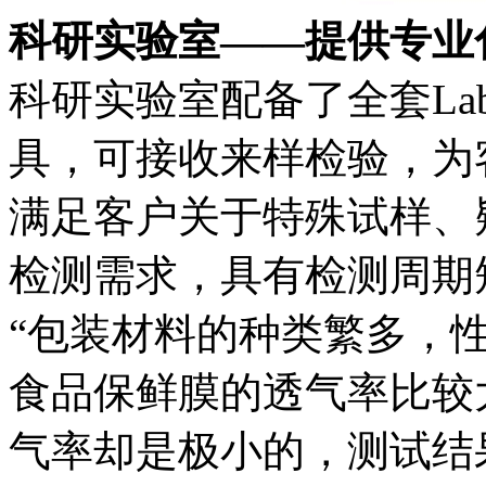
科研实验室——提供专业
科研实验室配备了全套Lab
具，可接收来样检验，为
满足客户关于特殊试样、
检测需求，具有检测周期
“包装材料的种类繁多，
食品保鲜膜的透气率比较
气率却是极小的，测试结