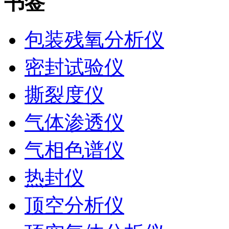
书签
包装残氧分析仪
密封试验仪
撕裂度仪
气体渗透仪
气相色谱仪
热封仪
顶空分析仪