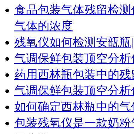
食品包装气体残留检测
气体的浓度
残氧仪如何检测安瓿瓶|
气调保鲜包装顶空分析
药用西林瓶包装中的残
气调保鲜包装顶空分析
如何确定西林瓶中的气
包装残氧仪是一款奶粉