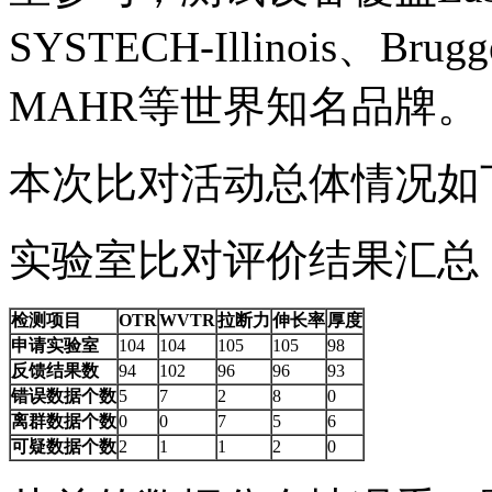
SYSTECH-Illinois、Bru
MAHR等世界知名品牌。
本次比对活动总体情况如
实验室比对评价结果
检测项目
OTR
WVTR
拉断力
伸长率
厚度
申请实验室
104
104
105
105
98
反馈结果数
94
102
96
96
93
错误数据个数
5
7
2
8
0
离群数据个数
0
0
7
5
6
可疑数据个数
2
1
1
2
0