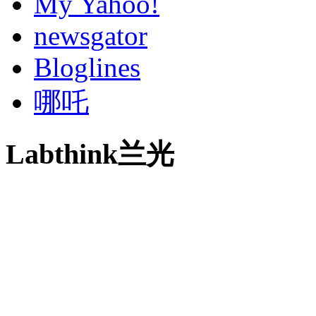
My Yahoo!
newsgator
Bloglines
哪吒
Labthink兰光