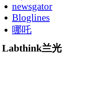
newsgator
Bloglines
哪吒
Labthink兰光