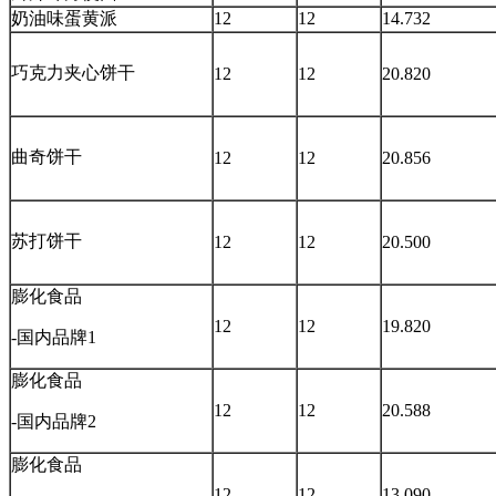
奶油味蛋黄派
12
12
14.732
巧克力夹心饼干
12
12
20.820
曲奇饼干
12
12
20.856
苏打饼干
12
12
20.500
膨化食品
12
12
19.820
-国内品牌1
膨化食品
12
12
20.588
-国内品牌2
膨化食品
12
12
13.090