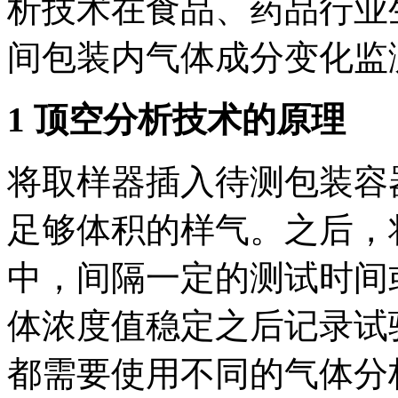
析技术在食品、药品行业
间包装内气体成分变化监
1 顶空分析技术的原理
将取样器插入待测包装容
足够体积的样气。之后，
中，间隔一定的测试时间
体浓度值稳定之后记录试
都需要使用不同的气体分