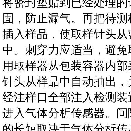
将密封垫贴到已经处理的
固，防止漏气。再把待测
插入样品，使取样针头从
中。刺穿力应适当，避免
用取样器从包装容器内部
针头从样品中自动抽出，
经注样口全部注入检测装
进入气体分析传感器。间
的长短取决于气体分析传