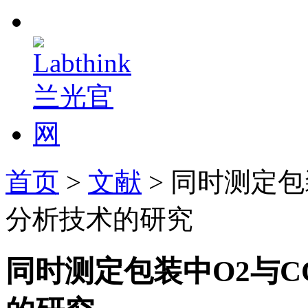
首页
>
文献
> 同时测定包
分析技术的研究
同时测定包装中O2与C