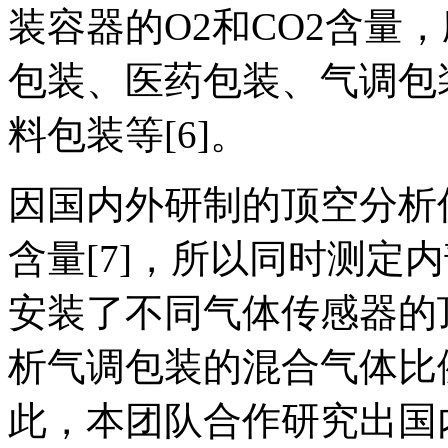
装容器的O2和CO2含量
包装、医药包装、气调包
料包装等[6]。
因国内外研制的顶空分析
含量[7]，所以同时测定
安装了不同气体传感器的
析气调包装的混合气体比
此，本团队合作研究出国内