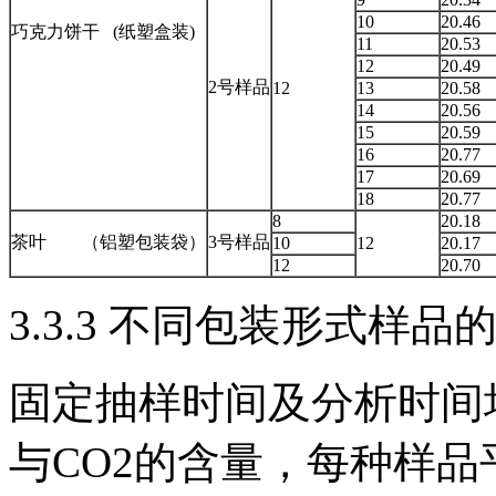
10
20.46
巧克力饼干 (纸塑盒装)
11
20.53
12
20.49
2号样品
12
13
20.58
14
20.56
15
20.59
16
20.77
17
20.69
18
20.77
8
20.18
茶叶 （铝塑包装袋）
3号样品
10
12
20.17
12
20.70
3.3.3 不同包装形式样品
固定抽样时间及分析时间均
与CO2的含量，每种样品