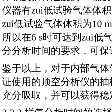
仪器有zui低试验气体体
zui低试验气体体积为10 m
所以在6 s时可达到zui低
分分析时间的要求，可保
鉴于以上，对于内部气体体
证使用的顶空分析仪的抽样
充分吸取，并可以获得稳