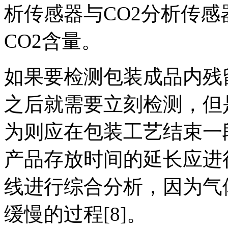
析传感器与CO2分析传感
CO2含量。
如果要检测包装成品内残
之后就需要立刻检测，但
为则应在包装工艺结束一
产品存放时间的延长应进
线进行综合分析，因为气
缓慢的过程[8]。