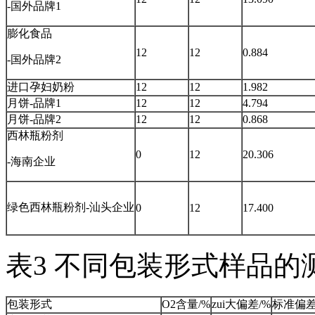
-国外品牌1
膨化食品
12
12
0.884
-国外品牌2
进口孕妇奶粉
12
12
1.982
月饼-品牌1
12
12
4.794
月饼-品牌2
12
12
0.868
西林瓶粉剂
0
12
20.306
-海南企业
绿色西林瓶粉剂-汕头企业
0
12
17.400
表3 不同包装形式样品
包装形式
O2含量/%
zui大偏差/%
标准偏差