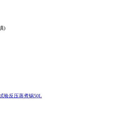
填)
试验反压蒸煮锅50L