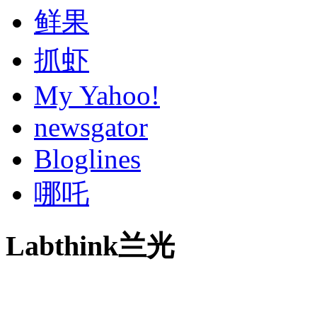
鲜果
抓虾
My Yahoo!
newsgator
Bloglines
哪吒
Labthink兰光