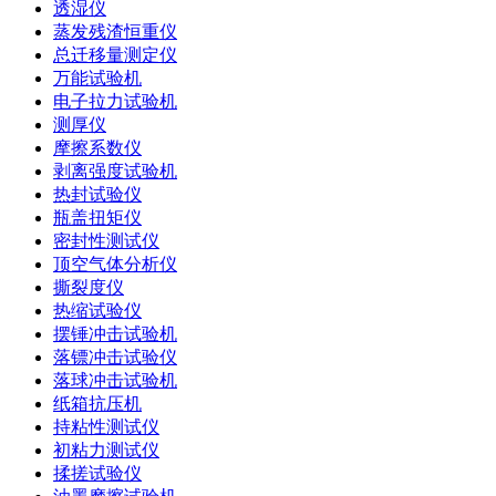
透湿仪
蒸发残渣恒重仪
总迁移量测定仪
万能试验机
电子拉力试验机
测厚仪
摩擦系数仪
剥离强度试验机
热封试验仪
瓶盖扭矩仪
密封性测试仪
顶空气体分析仪
撕裂度仪
热缩试验仪
摆锤冲击试验机
落镖冲击试验仪
落球冲击试验机
纸箱抗压机
持粘性测试仪
初粘力测试仪
揉搓试验仪