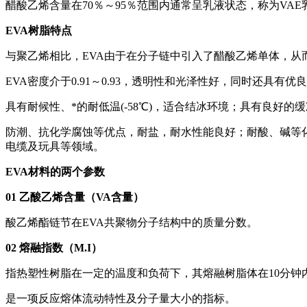
醋酸乙烯含量在70％～95％范围内通常呈乳液状态，称为VAE
EVA树脂特点
与聚乙烯相比，EVA由于在分子链中引入了醋酸乙烯单体，从
EVA密度介于0.91～0.93，透明性和光泽性好，同时还
具有耐候性、*的耐低温(-58℃)，适合结冰环境；具有良好
防潮、抗化学腐蚀等优点，耐盐，耐水性能良好；耐酸、碱等
电缆及玩具等领域。
EVA材料的两个参数
01 乙酸乙烯含量（VA含量）
酸乙烯酯链节在EVA共聚物分子结构中的质量分数。
02 熔融指数（M.I）
指热塑性树脂在一定的温度和负荷下，其熔融树脂体在10分钟内
是一项反应熔体流动特性及分子量大小的指标。