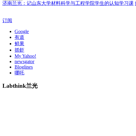
济南兰光：记山东大学材料科学与工程学院学生的认知学习课
订阅
Google
有道
鲜果
抓虾
My Yahoo!
newsgator
Bloglines
哪吒
Labthink兰光