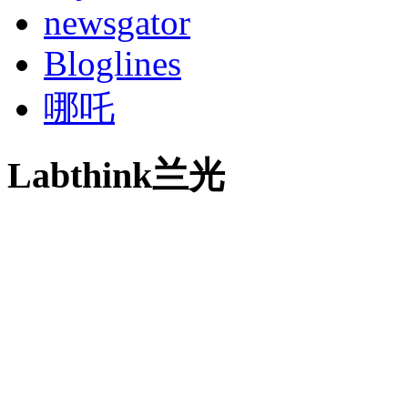
newsgator
Bloglines
哪吒
Labthink兰光