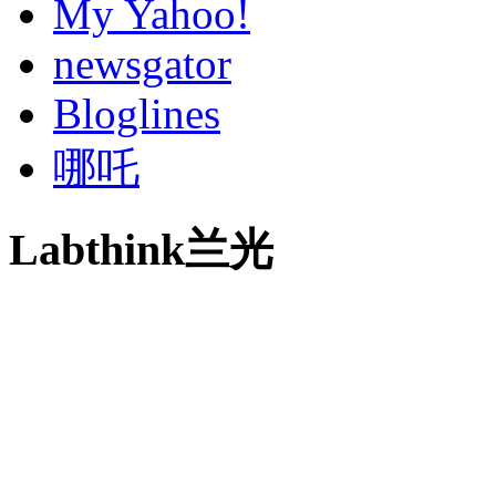
My Yahoo!
newsgator
Bloglines
哪吒
Labthink兰光