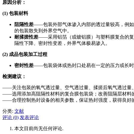
原因分析：
(1)
包装材料
阻隔性差
——包装外部气体渗入内部的透过量较高，例如
的包装散失到外界空气中。
耐揉搓性差
——采用铝箔（或镀铝膜）与塑料膜复合的复
隔性下降、密封性变差，外界气体极易渗入。
(2)
成品包装加工过程
密封性差
——包装袋体或热封口处易在一定的压力或长时
检测建议：
——关注包装的氧气透过量、空气透过量、揉搓后氧气透过量、
——选用添加高阻隔性材料的复合膜包装袋；改善阻隔层材料
——合理控制热封设备的相关参数，保证热封强度，获得良好
分类:
文献
评论 (0)
发表评论
本文目前尚无任何评论.