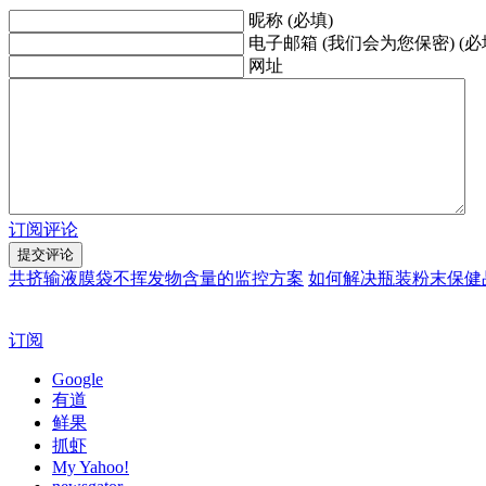
昵称 (必填)
电子邮箱 (我们会为您保密) (必
网址
订阅评论
共挤输液膜袋不挥发物含量的监控方案
如何解决瓶装粉末保健
订阅
Google
有道
鲜果
抓虾
My Yahoo!