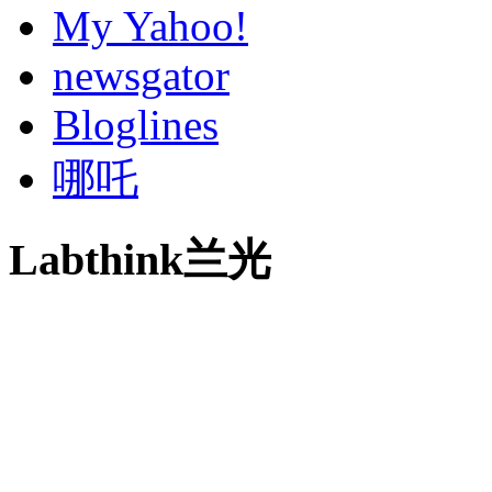
My Yahoo!
newsgator
Bloglines
哪吒
Labthink兰光