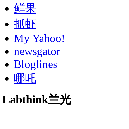
鲜果
抓虾
My Yahoo!
newsgator
Bloglines
哪吒
Labthink兰光