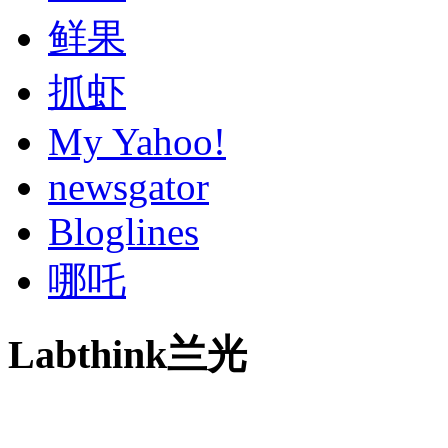
鲜果
抓虾
My Yahoo!
newsgator
Bloglines
哪吒
Labthink兰光