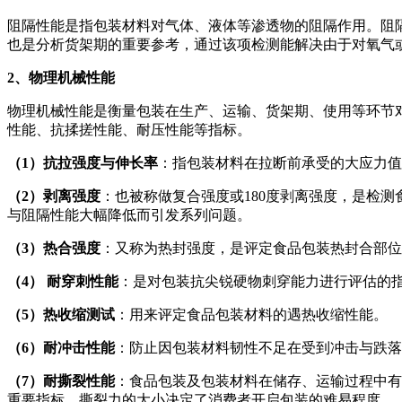
阻隔性能是指包装材料对气体、液体等渗透物的阻隔作用。阻
也是分析货架期的重要参考，通过该项检测能解决由于对氧气
2
、物理机械性能
物理机械性能是衡量包装在生产、运输、货架期、使用等环节
性能、抗揉搓性能、耐压性能等指标。
（1）抗拉强度与伸长率
：指包装材料在拉断前承受的大应力值
（2）剥离强度
：也被称做复合强度或180度剥离强度，是检
与阻隔性能大幅降低而引发系列问题。
（3）热合强度
：又称为热封强度，是评定食品包装热封合部位
（4） 耐穿刺性能
：是对包装抗尖锐硬物刺穿能力进行评估的
（5）热收缩测试
：用来评定食品包装材料的遇热收缩性能。
（6）耐冲击性能
：防止因包装材料韧性不足在受到冲击与跌落
（7）耐撕裂性能
：食品包装及包装材料在储存、运输过程中有
重要指标，撕裂力的大小决定了消费者开启包装的难易程度.