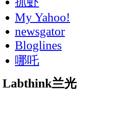
抓虾
My Yahoo!
newsgator
Bloglines
哪吒
Labthink兰光