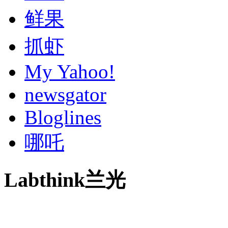
鲜果
抓虾
My Yahoo!
newsgator
Bloglines
哪吒
Labthink兰光