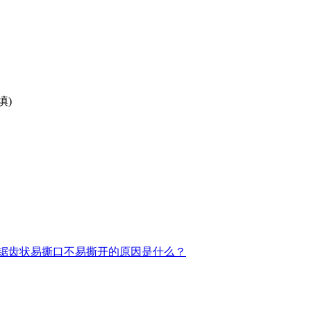
填)
锯齿状易撕口不易撕开的原因是什么？